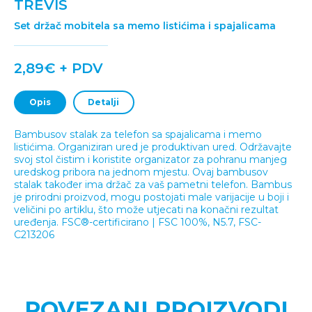
TREVIS
Set držač mobitela sa memo listićima i spajalicama
2,89€ + PDV
Opis
Detalji
Bambusov stalak za telefon sa spajalicama i memo
listićima. Organiziran ured je produktivan ured. Održavajte
svoj stol čistim i koristite organizator za pohranu manjeg
uredskog pribora na jednom mjestu. Ovaj bambusov
stalak također ima držač za vaš pametni telefon. Bambus
je prirodni proizvod, mogu postojati male varijacije u boji i
veličini po artiklu, što može utjecati na konačni rezultat
uređenja. FSC®-certificirano | FSC 100%, N5.7, FSC-
C213206
POVEZANI PROIZVODI