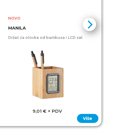
NOVO
NOV
MANILA
PRO
Držač za olovke od bambusa i LCD sat
Držač
9,01 € + PDV
Više