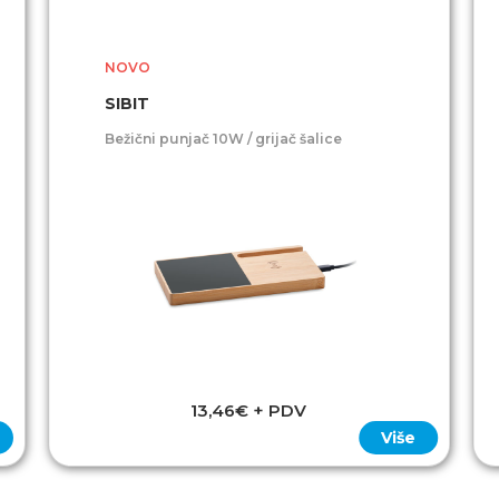
NOVO
SIBIT
Bežični punjač 10W / grijač šalice
13,46€ + PDV
Više