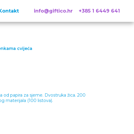
Kontakt
info@giftico.hr
+385 1 6449 641
enkama cvijeća
a od papira za sjeme. Dvostruka žica. 200
og materijala (100 listova).