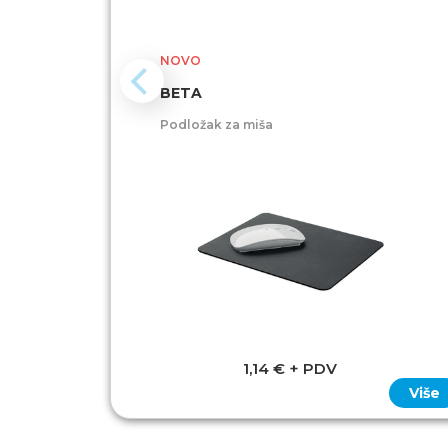
NOVO
BETA
Podložak za miša
1,14 € + PDV
Više