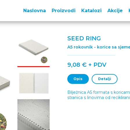
Naslovna
Proizvodi
Katalozi
Akcije
SEED RING
A5 rokovnik - korice sa sjem
9,08 € + PDV
Opis
Detalji
Bilježnica A5 formata s koricam
stranica s linovima od recikliran