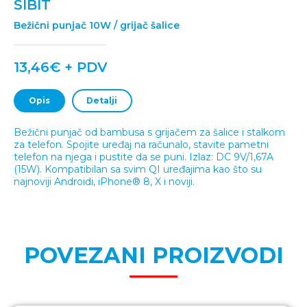
SIBIT
Bežični punjač 10W / grijač šalice
13,46€ + PDV
Opis
Detalji
Bežični punjač od bambusa s grijačem za šalice i stalkom
za telefon. Spojite uređaj na računalo, stavite pametni
telefon na njega i pustite da se puni. Izlaz: DC 9V/1,67A
(15W). Kompatibilan sa svim QI uređajima kao što su
najnoviji Androidi, iPhone® 8, X i noviji.
POVEZANI PROIZVODI