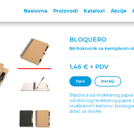
Naslovna
Proizvodi
Katalozi
Akcije
BLOQUERO
B6 Rokovnik sa kemijskom 
1,46 € + PDV
Opis
Detalji
Bilježnica od recikliranog papir
od običnog recikliranog papira
recikliranom kartonu i biorazgradi
držač za olovke.