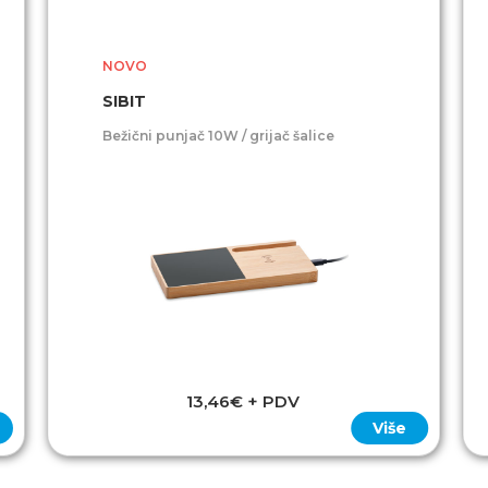
NOVO
SIBIT
Bežični punjač 10W / grijač šalice
13,46€ + PDV
Više