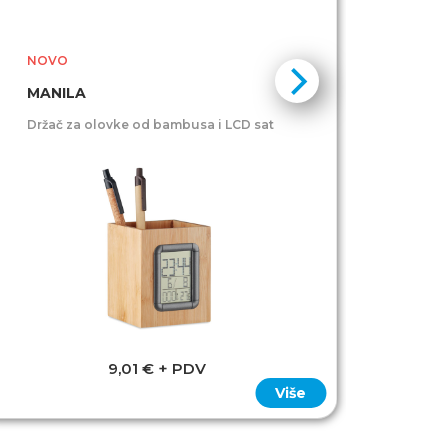
NOVO
NOV
MANILA
PRO
Držač za olovke od bambusa i LCD sat
Držač
9,01 € + PDV
Više