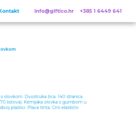
Kontakt
info@giftico.hr
+385 1 6449 641
olovkom
a s olovkom. Dvostruka žica. 140 stranica
 (70 listova). Kemijska olovka s gumbom u
voj plastici. Plava tinta. Crni elastični