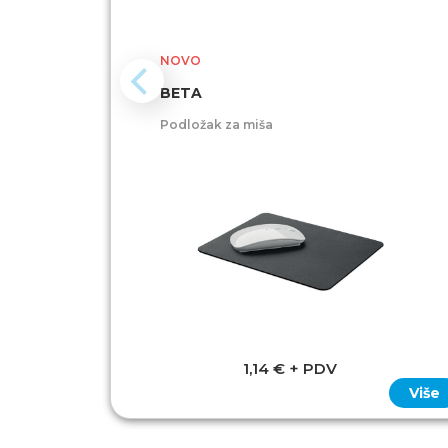
NOVO
BETA
Podložak za miša
1,14 € + PDV
Više