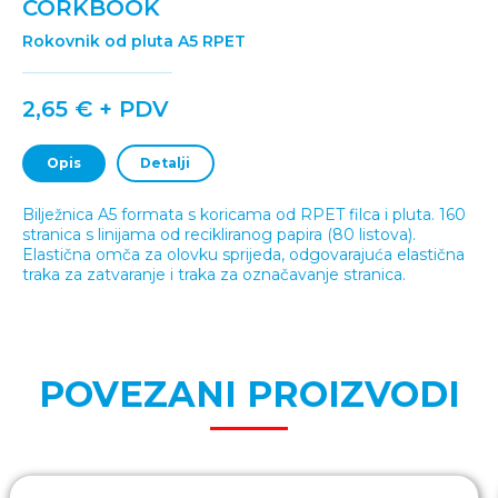
CORKBOOK
Rokovnik od pluta A5 RPET
2,65 € + PDV
Opis
Detalji
Bilježnica A5 formata s koricama od RPET filca i pluta. 160
stranica s linijama od recikliranog papira (80 listova).
Elastična omča za olovku sprijeda, odgovarajuća elastična
traka za zatvaranje i traka za označavanje stranica.
POVEZANI PROIZVODI