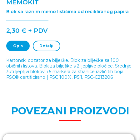
MEMOKIT
Blok sa raznim memo listićima od recikliranog papira
2,30 € + PDV
Opis
Detalji
Kartonski dozator za bilješke. Blok za bilješke sa 100
običnih listova. Blok za bilješke s 2 ljepljive pločice. Srednje
žuti ljepljivi blokovi i 5 markera za stranice različitih boja.
FSC® certificirano | FSC 100%, P5.1, FSC-C213206
POVEZANI PROIZVODI