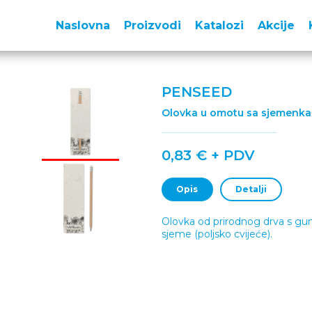
Naslovna
Proizvodi
Katalozi
Akcije
PENSEED
Olovka u omotu sa sjemenk
0,83 € + PDV
Opis
Detalji
Olovka od prirodnog drva s gum
sjeme (poljsko cvijeće).