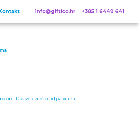
Kontakt
info@giftico.hr
+385 1 6449 641
ama
icom. Dolazi u vrećici od papira za