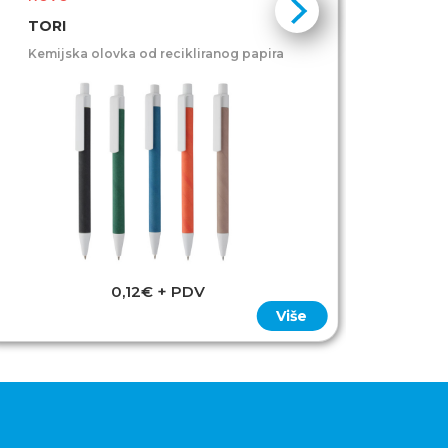
TORI
Kemijska olovka od recikliranog papira
0,12€ + PDV
Više