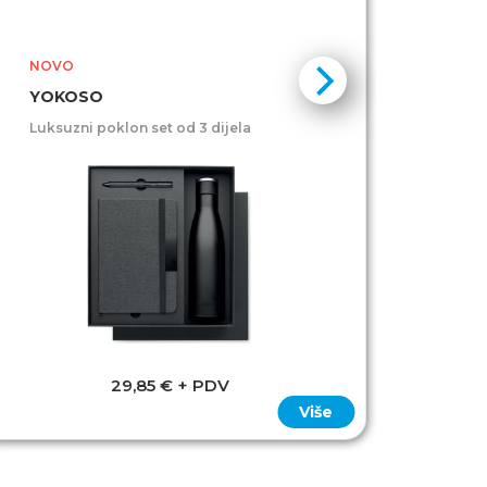
NOVO
NOV
ELE
YOKOSO
Set ro
Luksuzni poklon set od 3 dijela
recikl
29,85 € + PDV
Više