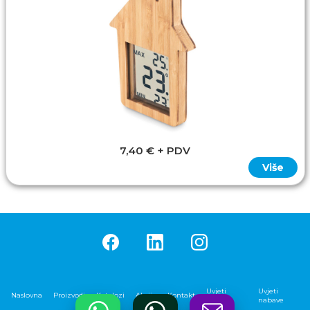
7,40 € + PDV
Više
Uvjeti
Uvjeti
Naslovna
Proizvodi
Katalozi
Akcije
Kontakt
prodaje
nabave